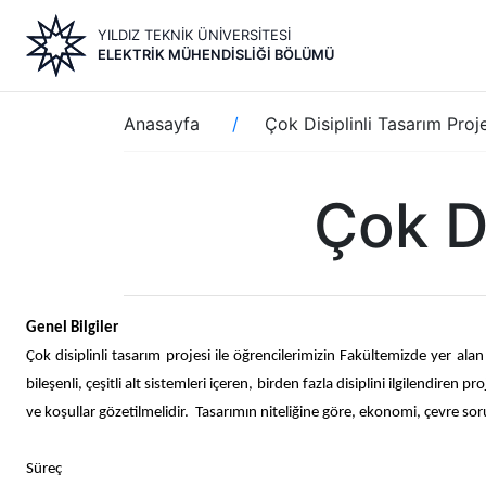
Ana
YILDIZ TEKNİK ÜNİVERSİTESİ
içeriğe
ELEKTRIK MÜHENDISLIĞI BÖLÜMÜ
atla
Sayfa
Anasayfa
Çok Disiplinli Tasarım Proj
yolu
Çok Di
Genel Bilgiler
Çok disiplinli tasarım projesi ile öğrencilerimizin Fakültemizde yer ala
bileşenli, çeşitli alt sistemleri içeren, birden fazla disiplini ilgilendiren
ve koşullar gözetilmelidir. Tasarımın niteliğine göre, ekonomi, çevre sorunla
Süreç