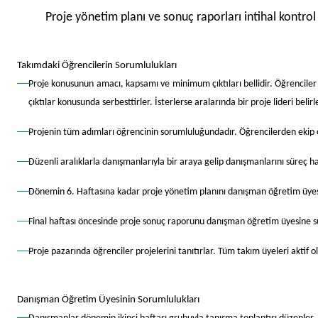
Proje yönetim planı ve sonuç raporları intihal kontrol 
Takımdaki Öğrencilerin Sorumlulukları
Proje konusunun amacı, kapsamı ve minimum çıktıları bellidir. Öğrenciler e
çıktılar konusunda serbesttirler. İsterlerse aralarında bir proje lideri belirle
Projenin tüm adımları öğrencinin sorumluluğundadır. Öğrencilerden ekip ç
Düzenli aralıklarla danışmanlarıyla bir araya gelip danışmanlarını süreç hak
Dönemin 6. Haftasına kadar proje yönetim planını danışman öğretim üyes
Final haftası öncesinde proje sonuç raporunu danışman öğretim üyesine s
Proje pazarında öğrenciler projelerini tanıtırlar. Tüm takım üyeleri aktif 
Danışman Öğretim Üyesinin Sorumlulukları