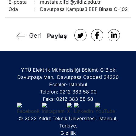
E-posta
:
mustafa.cifci@yildiz.edu.tr
Oda
:
Davutpaşa Kampüsü EEF Binası C-102
Geri
Paylaş
YTÜ Elektrik Mühendisliği Bölümü C Blok
Davutpaşa Mah., Davutpaşa Caddesi 34220
Esenler- İstanbul
Telefon: 0212 383 58 00
Faks: 0212 383 58 58
© 2022 Yıldız Teknik Üniversitesi. İstanbul,
Türkiye.
Gizlilik