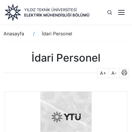
Ana
YILDIZ TEKNİK ÜNİVERSİTESİ
içeriğe
ELEKTRIK MÜHENDISLIĞI BÖLÜMÜ
atla
Sayfa
Anasayfa
İdari Personel
yolu
İdari Personel
A+
A-