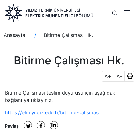
Ana
YILDIZ TEKNİK ÜNİVERSİTESİ
içeriğe
ELEKTRIK MÜHENDISLIĞI BÖLÜMÜ
atla
Sayfa
Anasayfa
Bitirme Çalışması Hk.
yolu
Bitirme Çalışması Hk.
A+
A-
Bitirme Çalışması teslim duyurusu için aşağıdaki
bağlantıya tıklayınız.
https://elm.yildiz.edu.tr/bitirme-calismasi
Paylaş