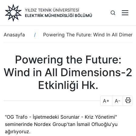
Ana
YILDIZ TEKNİK ÜNİVERSİTESİ
içeriğe
ELEKTRIK MÜHENDISLIĞI BÖLÜMÜ
atla
Sayfa
Anasayfa
Powering The Future: Wind In All Dimensi
yolu
Powering the Future:
Wind in All Dimensions-2
Etkinliği Hk.
A+
A-
"OG Trafo - İşletmedeki Sorunlar - Kriz Yönetimi"
seminerinde Nordex Group'tan İsmail Ofluoğlu'yu
ağırlıyoruz.